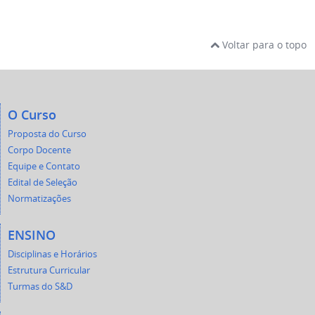
Voltar para o topo
O Curso
Proposta do Curso
Corpo Docente
Equipe e Contato
Edital de Seleção
Normatizações
ENSINO
Disciplinas e Horários
Estrutura Curricular
Turmas do S&D