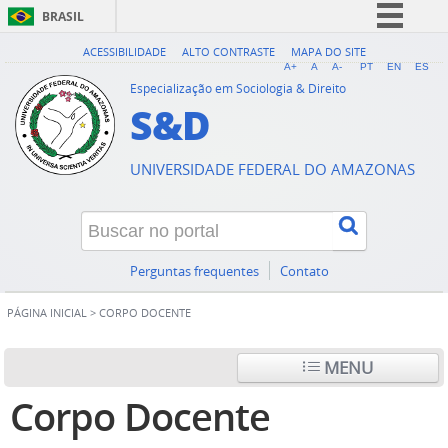
BRASIL
Simplifique!
ACESSIBILIDADE
ALTO CONTRASTE
MAPA DO SITE
A+
A
A-
PT
EN
ES
Comunica BR
Especialização em Sociologia & Direito
S&D
Participe
Acesso à informação
UNIVERSIDADE FEDERAL DO AMAZONAS
Legislação
Canais
Perguntas frequentes
Contato
PÁGINA INICIAL
>
CORPO DOCENTE
MENU
Corpo Docente