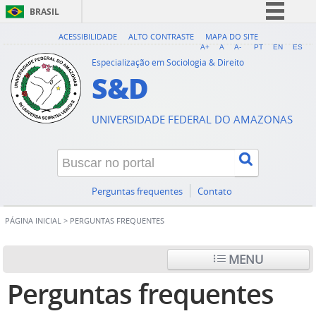
BRASIL
Simplifique!
ACESSIBILIDADE
ALTO CONTRASTE
MAPA DO SITE
A+
A
A-
PT
EN
ES
Comunica BR
Especialização em Sociologia & Direito
S&D
Participe
Acesso à informação
UNIVERSIDADE FEDERAL DO AMAZONAS
Legislação
Canais
Perguntas frequentes
Contato
PÁGINA INICIAL
>
PERGUNTAS FREQUENTES
MENU
Perguntas frequentes