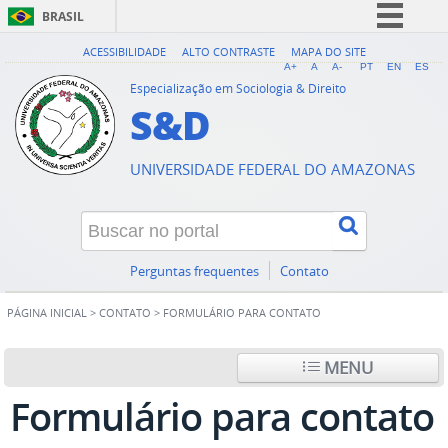
BRASIL
Simplifique!
ACESSIBILIDADE
ALTO CONTRASTE
MAPA DO SITE
A+
A
A-
PT
EN
ES
Comunica BR
Especialização em Sociologia & Direito
S&D
Participe
Acesso à informação
UNIVERSIDADE FEDERAL DO AMAZONAS
Legislação
Canais
Perguntas frequentes
Contato
PÁGINA INICIAL
>
CONTATO
>
FORMULÁRIO PARA CONTATO
MENU
Formulário para contato