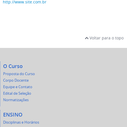
http://www.site.com.br
Voltar para o topo
O Curso
Proposta do Curso
Corpo Docente
Equipe e Contato
Edital de Seleção
Normatizações
ENSINO
Disciplinas e Horários